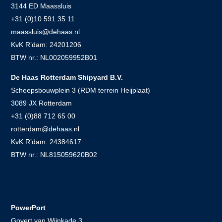
3144 ED Maassluis
+31 (0)10 591 35 11
maassluis@dehaas.nl
KvK R’dam: 24201206
BTW nr.: NL002059952B01
De Haas Rotterdam Shipyard B.V.
Scheepsbouwplein 3 (RDM terrein Heijplaat)
3089 JX Rotterdam
+31 (0)88 712 65 00
rotterdam@dehaas.nl
KvK R’dam: 24384617
BTW nr.: NL815059620B02
.
PowerPort
Govert van Wijnkade 3