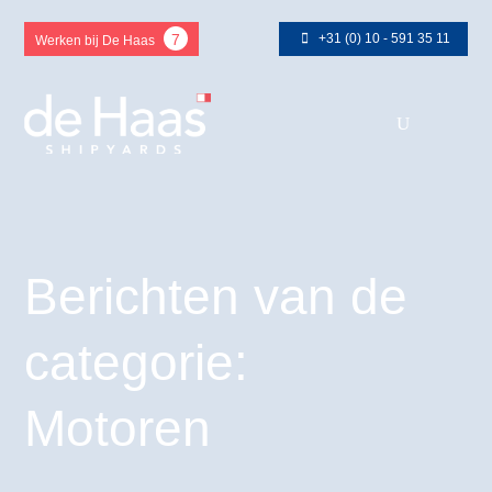
+31 (0) 10 - 591 35 11
7
Werken bij De Haas
Berichten van de
categorie:
Motoren