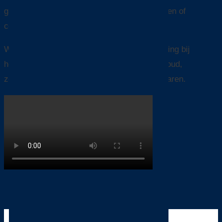
gaat om zeewaardige prestaties, milieunormen of
comfort aan boord.
Wij ondersteunen jachteigenaren en bemanning bij
het volledige traject rondom classificatiebehoud,
zodat zij zich kunnen richten op zorgeloos varen.