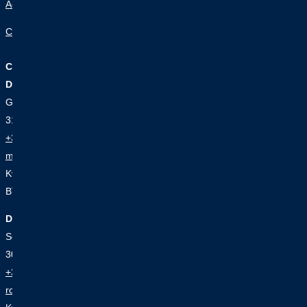
Actueel
Contact
Contact
De Haas Maassluis B.V.
Govert van Wijnkade 1
3144 ED Maassluis
+31 (0)10 591 35 11
maassluis@dehaas.nl
KvK R’dam: 24201206
BTW nr.: NL002059952B01
De Haas Rotterdam Shipyard B.V.
Scheepsbouwplein 3 (RDM terrein Heijplaat)
3089 JX Rotterdam
+31 (0)88 712 65 00
rotterdam@dehaas.nl