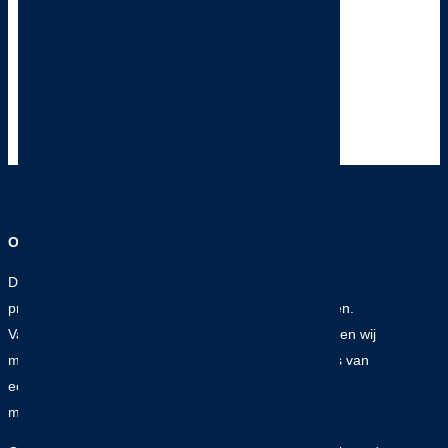
Classificatie
Over De Haas
De Haas Shipyards is een strategische partner voor
professionele vlooteigenaren en maritieme overheden.
Vanuit onze werven in Rotterdam en Maassluis leveren wij
maatwerkoplossingen voor de volledige levenscyclus van
een schip – van ontwerp en bouw tot onderhoud,
modernisering en motoroptimalisatie.