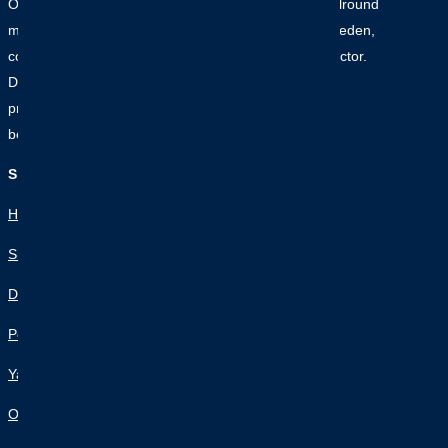
Onze moderne scheepswerf is uitgegroeid tot een allround
maritiem servicecentrum voor defensie, lokale overheden,
commerciële eigenaren, rederijen en de luxe jachtsector.
Dankzij voortdurende innovatie en duurzame
procesoptimalisatie garanderen wij kwaliteit en
betrouwbaarheid in elk project.
Sitemap
Home
Shipyards
Defence & Security
PowerPort
Yacht Services
Over ons