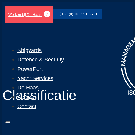
7
+31 (0) 10 - 591 35 11
Werken bij De Haas
Shipyards
Defence & Security
PowerPort
Yacht Services
De Haas
Classificatie
Actueel
Contact